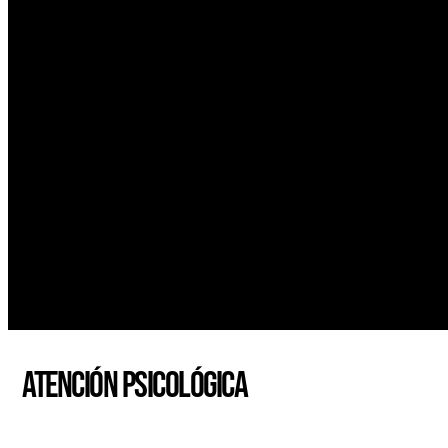
JUVENTUD QUE TRANSFORMA
Contribuir al alcance global de las metas
solución de problemáticas que experiment
Atención psicológica